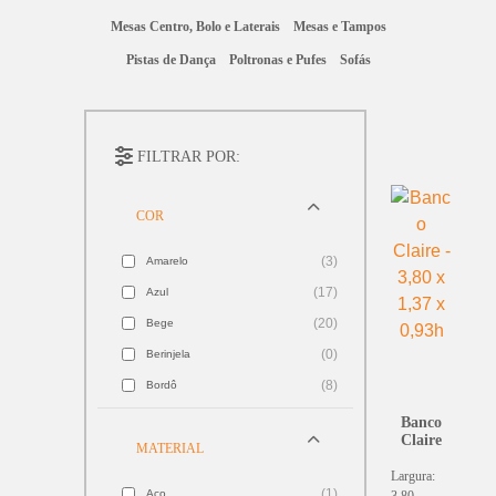
Mesas Centro, Bolo e Laterais
Mesas e Tampos
Pistas de Dança
Poltronas e Pufes
Sofás
FILTRAR POR:
COR
(3)
Amarelo
(17)
Azul
(20)
Bege
(0)
Berinjela
(8)
Bordô
(31)
Branco
Banco
Claire
(2)
MATERIAL
Bronze
Largura:
(5)
Camelo
(1)
Aço