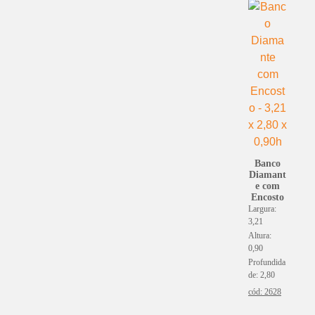
(9)
Veludo Andorra
(1)
Veludo Cotelê
(0)
Veludo Cristal
(1)
Veludo Eros
(5)
Veludo Especial
(22)
Veludo Inca
(3)
Veludo Irlandês
(4)
Veludo Molhado
Banco
Diamant
(2)
Veludo Sisal
e com
(7)
Vidro
Encosto
Largura:
(0)
Vinil
3,21
Altura:
0,90
Profundida
de: 2,80
cód: 2628