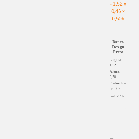
(1)
Mogno
(4)
Oxford
(8)
Paetê
(1)
Pele de Ovelha
Banco
(1)
Pelo
Design
(1)
Pelúcia
Preto
Largura:
(1)
Piquet
1,52
(0)
Plástico
Altura:
0,50
(1)
Prata
Profundida
(1)
Provence Martelassê
de: 0,46
(2)
Rattan
cód: 2896
(10)
Sarja
(0)
Sisal
(4)
Tafetá
(3)
Texturizado
(29)
Veludo