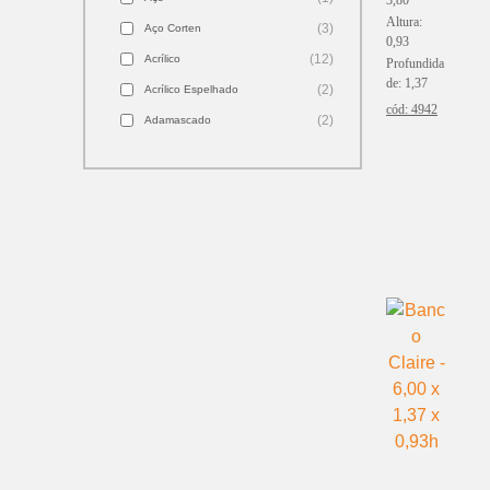
3,80
(3)
Caramelo
Altura:
(3)
Aço Corten
0,93
(1)
Chocolate
(12)
Acrílico
Profundida
(18)
Cinza
de: 1,37
(2)
Acrílico Espelhado
(2)
Cobre
cód: 4942
(2)
Adamascado
(13)
Cristal
(0)
Algodão
(19)
Cru
(2)
Bouclê
(50)
Dourado
(25)
Camurça
(20)
Fendi
(2)
Carpete
(1)
Gelo
(8)
Cetim
(5)
Grafite
(1)
Chantoung Tapeçaria
(2)
Laranja
(1)
Chenile
(2)
Lilás
(2)
Colmeia
(1)
Magenta
(15)
Couro
(13)
Marrom
(1)
Croco
(3)
Mel
(29)
Espelho
(18)
Off White
(27)
Ferro