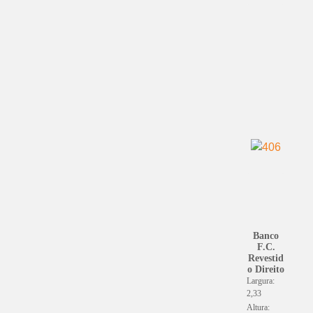
Banco
F.C.
Revestid
o Direito
Largura:
2,33
Altura: