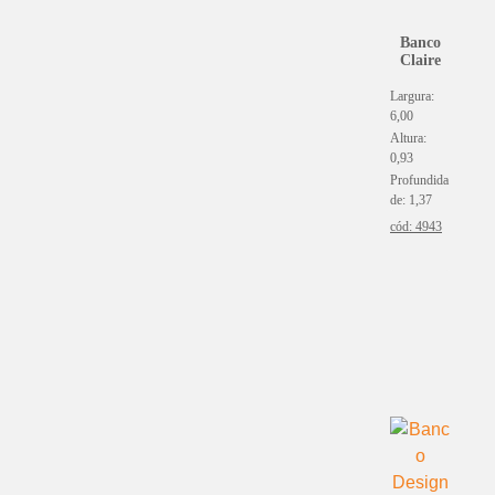
(3)
Ônix
(6)
Ferro Envelhecido
Banco
(17)
Ouro Velho
(1)
Claire
Formicado
(1)
Pérola
(1)
Gorgurinho
Largura:
(1)
Pink
6,00
(1)
Jacquard
(3)
Pistache
Altura:
(3)
Junco
0,93
(18)
Prata
Profundida
(33)
Laca
(88)
Preto
de: 1,37
(2)
Laqueado
cód: 4943
(9)
Rosa
(33)
Linho
(5)
Rosê
(1)
Linho Jet
(2)
Rouge de Fer
(4)
Linho Rústico
(3)
Salmão
(75)
Madeira
(3)
Terracota
(3)
Madeira de Demolição
(1)
Uva
(18)
Madeira Natural
(21)
Verde
(4)
Madeira Rústica
(4)
Vermelho
(1)
Mármore
(3)
Vinho
(7)
Mármore Travertino