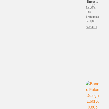
Encosto
“L”
Largura:
0,80
Profundida
de: 0,80
cód: 4011