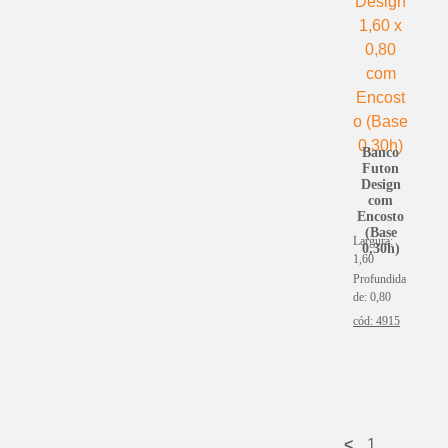
Banco
Futon
Design
com
Encosto
(Base
Largura:
0,30h)
1,60
Profundida
de: 0,80
cód: 4915
<
1