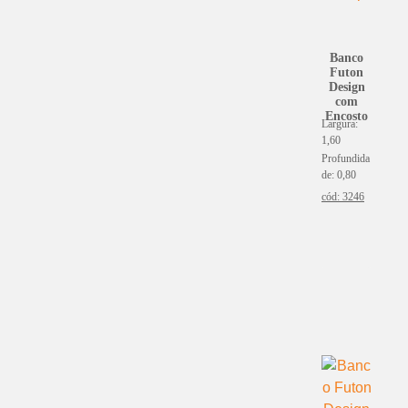
Banco
Futon
Design
com
Encosto
Largura:
1,60
Profundida
de: 0,80
cód: 3246