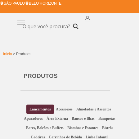
SÃO PAULO
BELO HORIZONTE
Início
> Produtos
PRODUTOS
Lançamentos
Acessórios
Almofadas e Assentos
Aparadores
Área Externa
Bancos e Ilhas
Banquetas
Bares, Balcões e Buffets
Biombos e Estantes
Bistrôs
Cadeiras
Carrinhos de Bebida
Linha Infantil