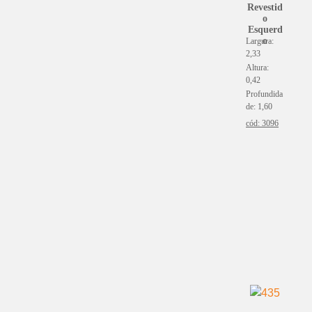
Revestid
o
Esquerd
o
Largura:
2,33
Altura:
0,42
Profundida
de: 1,60
cód: 3096