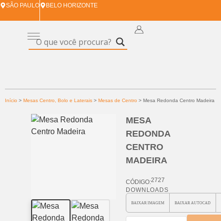
SÃO PAULO
BELO HORIZONTE
Início
>
Mesas Centro, Bolo e Laterais
>
Mesas de Centro
> Mesa Redonda Centro Madeira
MESA
REDONDA
CENTRO
MADEIRA
2727
CÓDIGO:
DOWNLOADS
BAIXAR
IMAGEM
BAIXAR
AUTOCAD