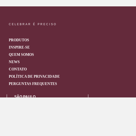
CELEBRAR É PRECISO
PRODUTOS
INSPIRE-SE
QUEM SOMOS
NEWS
CONTATO
POLÍTICA DE PRIVACIDADE
PERGUNTAS FREQUENTES
SÃO PAULO
Tel: +55 11 3604-8039
Rua Padre Domingos Tonini, 101
Vila dos Remédios – Osasco/SP
CEP: 06298-040