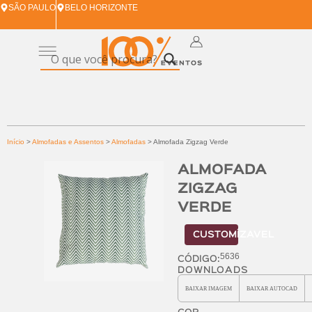
SÃO PAULO
BELO HORIZONTE
Início
>
Almofadas e Assentos
>
Almofadas
> Almofada Zigzag Verde
ALMOFADA
ZIGZAG
VERDE
CUSTOMÍZAVEL
5636
CÓDIGO:
DOWNLOADS
BAIXAR
IMAGEM
BAIXAR
AUTOCAD