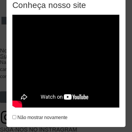
Conheça nosso site
CONFERIR
DECORAÇÃO
Decoração: Patrícia Vaks
Nosso Compromisso
Sustentável
Na 100% Eventos, neutralizamos 100% das emissões de
carbono geradas em nossas operações, reafirmando nosso
compromisso com a sustentabilidade.
Saiba mais sobre nossas iniciativas
Não mostrar novamente
SIGA-NOS NO INSTRAGRAM