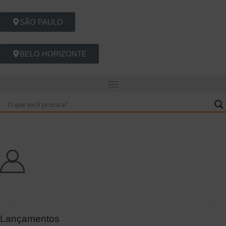
SÃO PAULO
BELO HORIZONTE
Celebrar é preciso!
Locação de móveis para eventos, criando experiências que
transformam espaços em cenários inesquecíveis.
Lançamentos