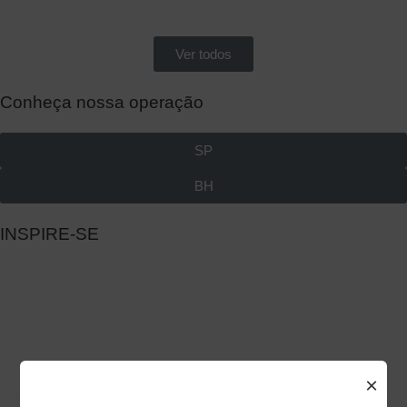
Ver todos
Conheça nossa operação
SP
BH
INSPIRE-SE
×